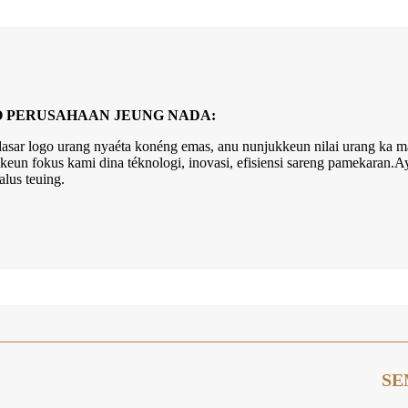
 PERUSAHAAN JEUNG NADA:
asar logo urang nyaéta konéng emas, anu nunjukkeun nilai urang ka m
keun fokus kami dina téknologi, inovasi, efisiensi sareng pamekaran.A
alus teuing.
SE