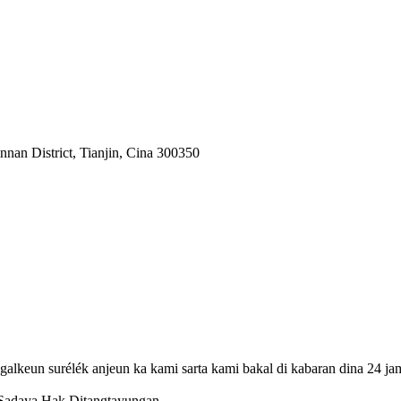
nnan District, Tianjin, Cina 300350
galkeun surélék anjeun ka kami sarta kami bakal di kabaran dina 24 ja
 Sadaya Hak Ditangtayungan.