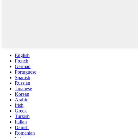
English
French
German
Portuguese
Spanish
Russian
Japanese
Korean
Arabic
Irish
Greek
Turkish
Italian
Danish
Romanian