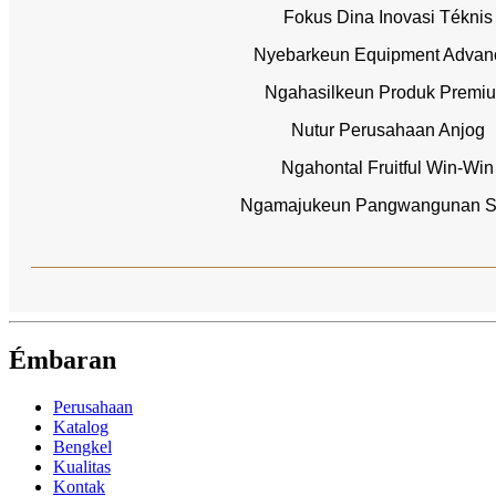
Fokus Dina Inovasi Téknis
Nyebarkeun Equipment Advan
Ngahasilkeun Produk Premi
Nutur Perusahaan Anjog
Ngahontal Fruitful Win-Win
Ngamajukeun Pangwangunan S
Émbaran
Perusahaan
Katalog
Bengkel
Kualitas
Kontak