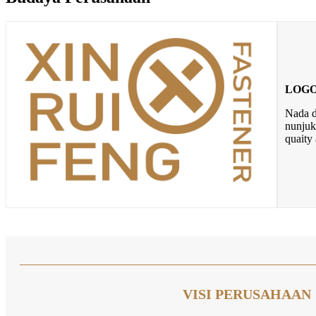
LOGO
Nada d
nunjuk
quaity 
VISI PERUSAHAAN