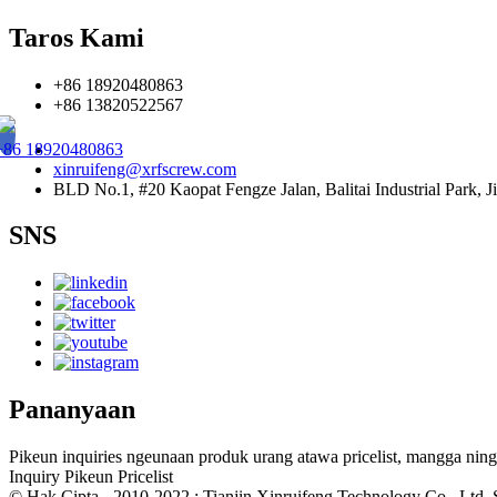
Taros Kami
+86 18920480863
+86 13820522567
+86 18920480863
xinruifeng@xrfscrew.com
BLD No.1, #20 Kaopat Fengze Jalan, Balitai Industrial Park, Ji
SNS
Pananyaan
Pikeun inquiries ngeunaan produk urang atawa pricelist, mangga ning
Inquiry Pikeun Pricelist
© Hak Cipta - 2010-2022 : Tianjin Xinruifeng Technology Co., Ltd.