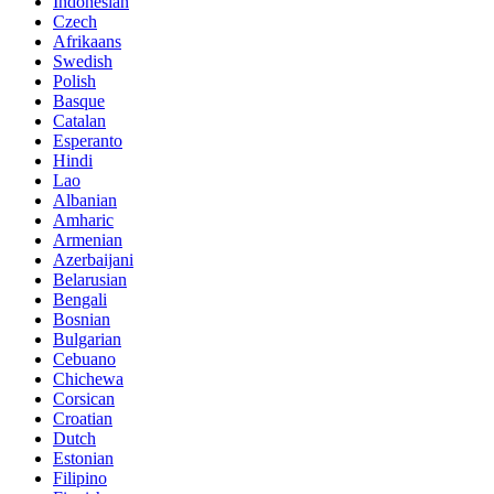
Indonesian
Czech
Afrikaans
Swedish
Polish
Basque
Catalan
Esperanto
Hindi
Lao
Albanian
Amharic
Armenian
Azerbaijani
Belarusian
Bengali
Bosnian
Bulgarian
Cebuano
Chichewa
Corsican
Croatian
Dutch
Estonian
Filipino