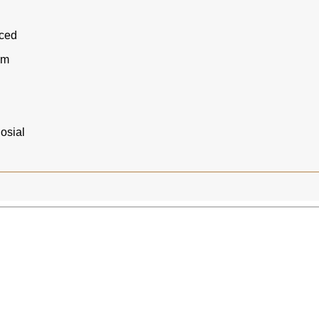
ced
um
osial