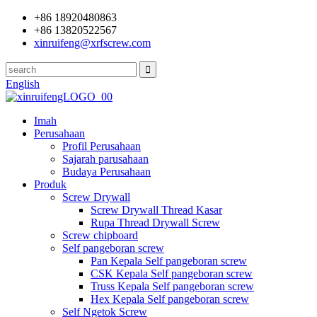
+86 18920480863
+86 13820522567
xinruifeng@xrfscrew.com
English
Imah
Perusahaan
Profil Perusahaan
Sajarah parusahaan
Budaya Perusahaan
Produk
Screw Drywall
Screw Drywall Thread Kasar
Rupa Thread Drywall Screw
Screw chipboard
Self pangeboran screw
Pan Kepala Self pangeboran screw
CSK Kepala Self pangeboran screw
Truss Kepala Self pangeboran screw
Hex Kepala Self pangeboran screw
Self Ngetok Screw